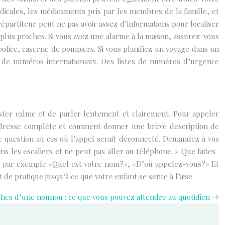
édicales, les médicaments pris par les membres de la famille, et
répartiteur peut ne pas avoir assez d’informations pour localiser
s plus proches. Si vous avez une alarme à la maison, assurez-vous
olice, caserne de pompiers. Si vous planifiez un voyage dans un
te de numéros internationaux. Des listes de numéros d’urgence
ster calme et de parler lentement et clairement. Pour appeler
 adresse complète et comment donner une brève description de
e question au cas où l’appel serait déconnecté. Demandez à vos
 les escaliers et ne peut pas aller au téléphone. » Que faites-
it, par exemple «Quel est votre nom?», «D’où appelez-vous?» Et
 de pratique jusqu’à ce que votre enfant se sente à l’aise.
âches d’une nounou : ce que vous pouvez attendre au quotidien