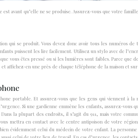
 est avant qu’elle ne se produise. Assurez-vous que votre famil
uation qui se produit. Vous devez donc avoir tous les numéros de
nts puissent les lire facilement. Utilisez un stylo avec de l’enc
orsque vous êtes pressé ou si les lumières sont faibles. Parce que 
r
et affichez-en une près de chaque téléphone de la maison et sur 
éphone
ne portable. Et assurez-vous que les gens qui viennent à la 
s d’urgence. Si une gardienne emmène les enfants, assurez-vous qu
ans la plupart des endroits, il s’agit du 911, mais votre commu
ous mettra en contact avec le centre antipoison de votre région
t bien évidemment celui du médecin de votre enfant. La personne 
ssi celui de votre lieu de travail. En cas d’urgence, les contacts