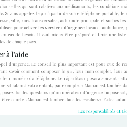
culier celles qui sont relatives aux médicaments, les conditions m
. Si vous appelez le 911 à partir de votre téléphone portable, le 
se, ville, rues transversales, autoroute principale et sorties le
iliser pour activer les
services d’urgence
locaux : ambulance, p
 en cas de besoin. Il vaut mieux être préparé et tenir une lis
des de chaque pays.
 à l’aide
pel d’urgence. Le conseil le plus important est pour eux de re
oivent savoir comment composer le 911, leur nom complet, leur
re leur numéro de téléphone. Le répartiteur posera souvent cett
e situation à votre enfant, par exemple: « Maman est tombée dans
o, posez-lui des questions qu’un opérateur d’urgence lui posera
it être courte «Maman est tombée dans les escaliers». Faites autant
Les responsabilités et t