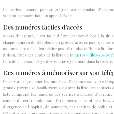
Le meilleur moment pour se préparer à une situation d’urgence
sachent comment faire un appel à l’aide.
Des numéros faciles d’accès
En cas d’urgence, il est facile d’être désorienté face à la sit
chaque numéro de téléphone en gros caractères pour que les enfa
ou une encre de couleur claire peut être plus difficile à lire l
maison, faites des copies de la liste de
numeros-utiles-118400.f
hors de la maison, et gardez-en une également dans la voiture.
Des numéros à mémoriser sur son tél
Pensez à programmer les numéros d’urgence sur votre télépho
grands-parents se familiarisent aussi avec la liste des contact
liste comprend les numéros des services médicaux d’urgence. D
contact du centre antipoison. Un numéro, souvent sans frais, v
d’urgence de l’hôpital, de pompiers, des services de police e
N’hésitez pas à lui communiquer votre numéro personnel, mais au