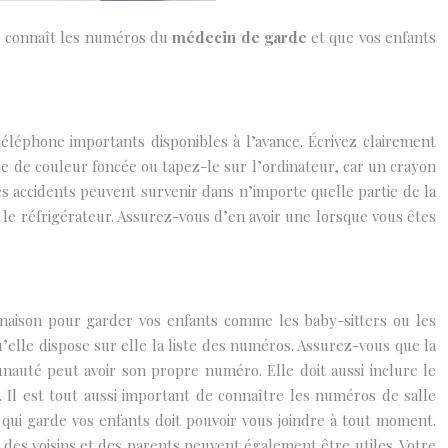
le connaît les numéros du
médecin de garde
et que vos enfants
 téléphone importants disponibles à l’avance. Écrivez clairement
re de couleur foncée ou tapez-le sur l’ordinateur, car un crayon
des accidents peuvent survenir dans n’importe quelle partie de la
le réfrigérateur. Assurez-vous d’en avoir une lorsque vous êtes
maison pour garder vos enfants comme les baby-sitters ou les
’elle dispose sur elle la liste des numéros. Assurez-vous que la
nauté peut avoir son propre numéro. Elle doit aussi inclure le
. Il est tout aussi important de connaître les numéros de salle
qui garde vos enfants doit pouvoir vous joindre à tout moment.
 des voisins et des parents peuvent également être utiles. Votre