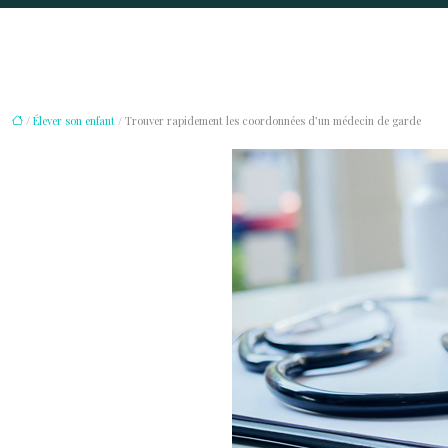
/
Élever son enfant
/ Trouver rapidement les coordonnées d’un médecin de garde