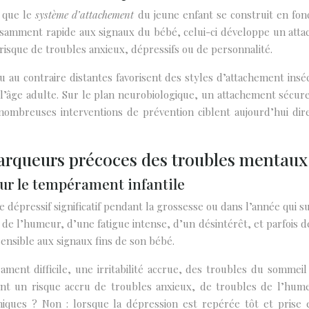
 que le
système d’attachement
du jeune enfant se construit en fonc
fisamment rapide aux signaux du bébé, celui-ci développe un att
 risque de troubles anxieux, dépressifs ou de personnalité.
ou au contraire distantes favorisent des styles d’attachement insé
 l’âge adulte. Sur le plan neurobiologique, un attachement sécure
e nombreuses interventions de prévention ciblent aujourd’hui dir
arqueurs précoces des troubles mentaux 
sur le tempérament infantile
dépressif significatif pendant la grossesse ou dans l’année qui s
 de l’humeur, d’une fatigue intense, d’un désintérêt, et parfois 
sensible aux signaux fins de son bébé.
t difficile, une irritabilité accrue, des troubles du sommeil e
t un risque accru de troubles anxieux, de troubles de l’humeur 
iques ? Non : lorsque la dépression est repérée tôt et prise