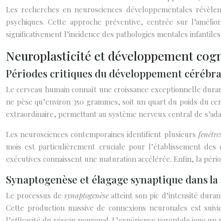
Les recherches en neurosciences développementales révèlen
psychiques. Cette approche préventive, centrée sur l’amélio
significativement l’incidence des pathologies mentales infantiles
Neuroplasticité et développement cogni
Périodes critiques du développement cérébral
Le cerveau humain connaît une croissance exceptionnelle durant 
ne pèse qu’environ 350 grammes, soit un quart du poids du cervea
extraordinaire, permettant au système nerveux central de s’ada
Les neurosciences contemporaines identifient plusieurs
fenêtre
mois est particulièrement cruciale pour l’établissement des 
exécutives connaissent une maturation accélérée. Enfin, la pério
Synaptogenèse et élagage synaptique dans l
Le processus de
synaptogenèse
atteint son pic d’intensité dura
Cette production massive de connexions neuronales est suivi
l’efficacité du réseau neuronal. L’expérience parentale joue un