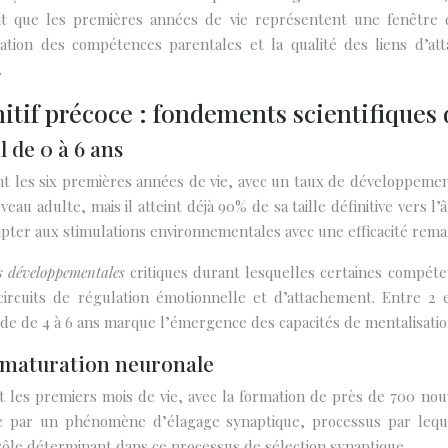
t que les premières années de vie représentent une fenêtre 
ration des compétences parentales et la qualité des liens d’a
.
tif précoce : fondements scientifiques 
 de 0 à 6 ans
les six premières années de vie, avec un taux de développement q
u adulte, mais il atteint déjà 90% de sa taille définitive vers l
pter aux stimulations environnementales avec une efficacité rema
s développementales
critiques durant lesquelles certaines compéte
circuits de régulation émotionnelle et d’attachement. Entre 2 
de de 4 à 6 ans marque l’émergence des capacités de mentalisation
a maturation neuronale
nt les premiers mois de vie, avec la formation de près de 700 no
e par un phénomène d’élagage synaptique, processus par leque
 rôle déterminant dans ce processus de sélection synaptique.