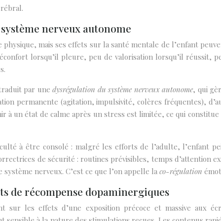
rébral.
u système nerveux autonome
 physique, mais ses effets sur la santé mentale de l’enfant peuven
confort lorsqu’il pleure, peu de valorisation lorsqu’il réussit, p
s.
 traduit par une
dysrégulation du système nerveux autonome
, qui gè
tion permanente (agitation, impulsivité, colères fréquentes), d’a
enir à un état de calme après un stress est limitée, ce qui constit
ulté à être consolé : malgré les efforts de l’adulte, l’enfant 
correctrices de sécurité : routines prévisibles, temps d’attention
e système nerveux. C’est ce que l’on appelle la
co-régulation
émoti
cuits de récompense dopaminergiques
 sur les effets d’une exposition précoce et massive aux écr
 sensible à la nature des stimulations reçues. Les contenus rapide