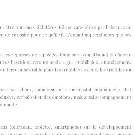
t être tout aussi délétères. Elle se caractérise par l’absence de
eu de curiosité pour ce qu’il vit. L’enfant apprend alors que ses
re les réponses de repos (système parasympathique) et d’alerte
utres basculent vers un mode « gel » (inhibition, effondrement,
ue un terreau favorable pour les troubles anxieux, les troubles du
peine à se calmer, comme si son « thermostat émotionnel » était
 exclusive, verbalisation des émotions, mais aussi accompagnement
onnelle.
ans (télévision, tablette, smartphone) sur le développement
s, lumineux, très sollicitants activent fortement les circuits de