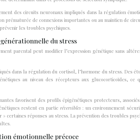
ement des circuits neuronaux impliqués dans la régulation émotio
ion prématurée de connexions importantes ou au maintien de circui
 prévenir les troubles psychiques.
générationnelle du stress
ent parental peut modifier l’expression génétique sans altére
iqués dans la régulation du cortisol, l’hormone du stress. Des é
étiques au niveau des récepteurs aux glucocorticoïdes, ce qu
tenantes favorisent des profils épigénétiques protecteurs, associ
génétiques restent en partie
réversibles
: un environnement sécuri
 certaines réponses au stress. La prévention des troubles psych
ltes.
ation émotionnelle précoce