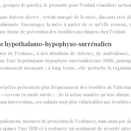
e, groupes de parole), le pronostic pour l’enfant s’améliore nette
aux doivent alerter : retrait marqué de la mère, discours très 
ahissante. Encourager la mère à parler de ce qu’elle ressent, n
jà une forme de prévention des troubles psychiques chez l’enfant.
axe hypothalamo-hypophyso-surrénalien
urs de l’enfance, à des situations de violence, de maltraitance
que l’axe hypothalamo-hypophyso-surrénalien (axe HHS), princip
vironnement menaçant ; à long terme, elle perturbe la régulatio
 répétés présentent plus fréquemment des troubles de l’attenti
 de « cerveau en mode survie » : de la même manière qu’une alarm
Sans intervention, ces enfants sont plus vulnérables aux troubles 
(signalement, mesures de protection de l’enfance), mais aussi par
 à apaiser l’axe HHS et à restaurer un sentiment de sécurité inte