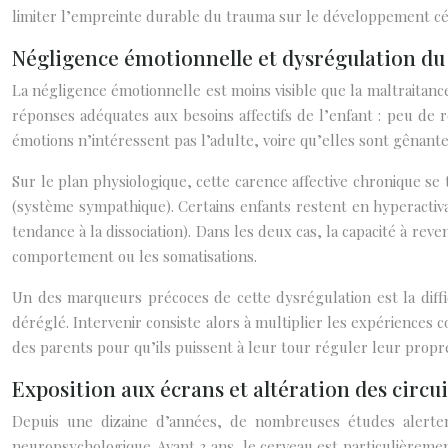
limiter l’empreinte durable du trauma sur le développement cé
Négligence émotionnelle et dysrégulation d
La négligence émotionnelle est moins visible que la maltraitance
réponses adéquates aux besoins affectifs de l’enfant : peu de ré
émotions n’intéressent pas l’adulte, voire qu’elles sont gênante
Sur le plan physiologique, cette carence affective chronique se
(système sympathique). Certains enfants restent en hyperactiva
tendance à la dissociation). Dans les deux cas, la capacité à rev
comportement ou les somatisations.
Un des marqueurs précoces de cette dysrégulation est la diffic
déréglé. Intervenir consiste alors à multiplier les expériences 
des parents pour qu’ils puissent à leur tour réguler leur propr
Exposition aux écrans et altération des cir
Depuis une dizaine d’années, de nombreuses études alertent
neuropsychologique. Avant 3 ans, le cerveau est particulièrement