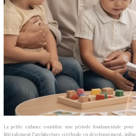
La petite enfance constitue une période fondamentale pour 
littéralement l’architecture cérébrale en développement, influen