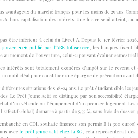
lus avantageux du marché français pour les moins de 25 ans. Com
26, hors capitalisation des intérêts. Une fois ce seuil atteint, a
s être inférieur à celui du Livret A. Depuis le 1er février 2026
 janvier 2026 publié par l’
ABE Infoservice
, les banques fixent l
le au moment de l’ouverture, celui-ci pouvant évoluer semestriel
les intérêts sont totalement exonérés d’impôt sur le revenu et 
ait un outil idéal pour constituer une épargne de précaution avant
différentes situations des 18-24 ans. Le prêt étudiant cible les 
des. Le Prêt Jeune Actif se distingue par son accessibilité élarg
achat d’un véhicule ou l’équipement d’un premier logement. Les
ffectif Global) démarre à partir de 5,55 %, sans frais de dossier 
mbauché en CDI, souhaite financer son permis B (1 300 euros) et 
 ans avec
le prêt jeune actif chez la SG
, cela représenterait des