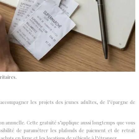
ritaires.
 accompagner les projets des jeunes adultes, de l’épargne de
ion annuelle. Cette gratuité s’applique aussi longtemps que vous
ossibilité de paramétrer les plafonds de paiement et de retrait
chats en ligne et les locations de véhicule à l’étranger.