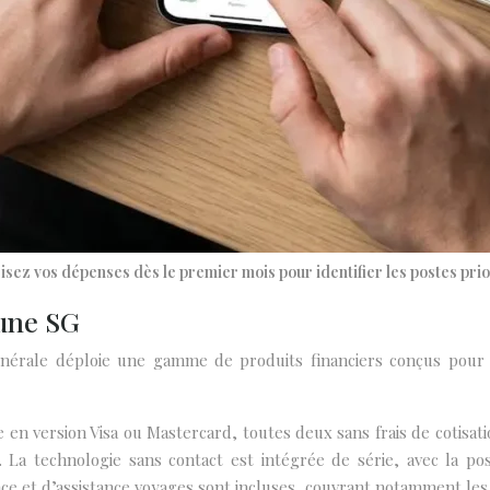
sez vos dépenses dès le premier mois pour identifier les postes prio
eune SG
énérale déploie une gamme de produits financiers conçus pour
e en version Visa ou Mastercard, toutes deux sans frais de cotisat
us. La technologie sans contact est intégrée de série, avec la p
ce et d’assistance voyages sont incluses, couvrant notamment les a