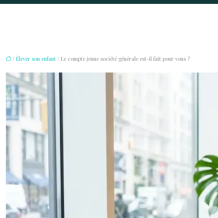
/
Élever son enfant
/ Le compte jeune société générale est-il fait pour vous ?