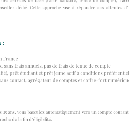
ité des services de base (carte bancaire, tenue de compte), l’ac
seiller dédié. Cette approche vise à répondre aux attentes d
 :
en France
d sans frais annuels, pas de frais de tenue de compte
fié), prêt étudiant et prêt jeune actif à conditions préférentie
sans contact, agrégateur de comptes et coffre-fort numérique
 vos 25 ans, vous basculez automatiquement vers un compte courant 
oche de la fin d’éligibilité.