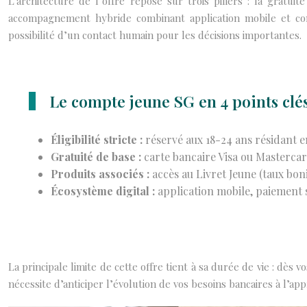
L’architecture de l’offre repose sur trois piliers : la gratu
accompagnement hybride combinant application mobile et con
possibilité d’un contact humain pour les décisions importantes.
Le compte jeune SG en 4 points clés
Éligibilité stricte :
réservé aux 18-24 ans résidant 
Gratuité de base :
carte bancaire Visa ou Mastercar
Produits associés :
accès au Livret Jeune (taux boni
Écosystème digital :
application mobile, paiement 
La principale limite de cette offre tient à sa durée de vie : dès
nécessite d’anticiper l’évolution de vos besoins bancaires à l’appr