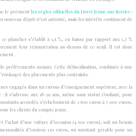
me le précisent
les règles officielles du Livret Jeune sur
Service-
ucun nouveau dépôt n’est autorisé, mais les intérêts continuent de
, ce plancher s’établit à
1,5
%
, en baisse par rapport aux 1,7 %
ibrement leur rémunération au-dessus de ce seuil. Il est donc
lement.
de prélèvements sociaux. Cette défiscalisation, combinée à une
 d’envisager des placements plus contraints.
jeunes engagés dans un cursus d’enseignement supérieur, avec la
ie : il s’adresse aux 18-29 ans, même sans statut étudiant, pour
 montants accordés s’échelonnent de 1 500 euros à 7 000 euros,
pour les clients du compte jeune.
l’achat d’une voiture d’occasion (4 500 euros), soit un besoin
 mensualités d’environ
130
euros
, un montant gérable pour un