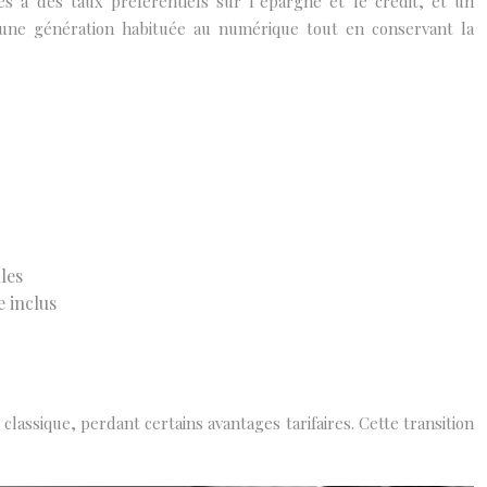
cès à des taux préférentiels sur l’épargne et le crédit, et un
’une génération habituée au numérique tout en conservant la
lles
 inclus
classique, perdant certains avantages tarifaires. Cette transition