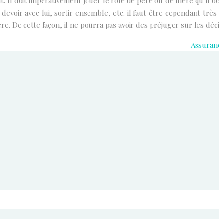
. Il doit impérativement jouer le rôle de père ou de mère qu’il occ
 devoir avec lui, sortir ensemble, etc. il faut être cependant très
re. De cette façon, il ne pourra pas avoir des préjuger sur les déci
Assuranc