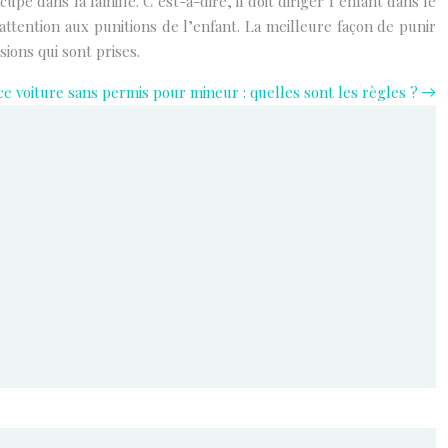
upe dans la famille. C’est-à-dire, il doit diriger l’enfant dans le
 attention aux punitions de l’enfant. La meilleure façon de punir
sions qui sont prises.
e voiture sans permis pour mineur : quelles sont les règles ?